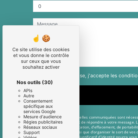
Ce site utilise des cookies
et vous donne le contrôle
sur ceux que vous
souhaitez activer
En cochant cette case, j'accepte les conditio
Nos outils
(30)
APIs
Autre
Consentement
spécifique aux
services Google
Mesure d'audience
** Les données personnelles communiquées sont nécessaire
Régies publicitaires
traitants dans le seul but de répondre à votre message.
droits d’accès, de rectification, d’effacement, de portabi
Réseaux sociaux
autorité de contrôle, ainsi que d’organiser le sort de vo
Support
manu@scene-rue.fr. Un justificatif d'identité pourra vou
Vidéos