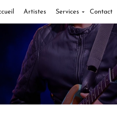
n matériel musique 
cueil
Artistes
Services
Contact
COLLECTIF SCÈNE ET RUE