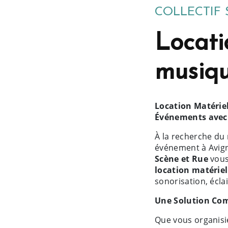
COLLECTIF 
Locati
musiqu
Location Matérie
Événements avec l
À la recherche du 
événement à Avign
Scène et Rue
vous
location matérie
sonorisation, écl
Une Solution Co
Que vous organisie