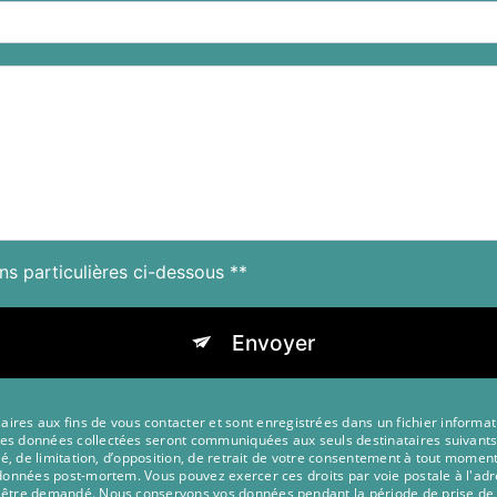
ns particulières ci-dessous **
Envoyer
s aux fins de vous contacter et sont enregistrées dans un fichier informatis
 Les données collectées seront communiquées aux seuls destinataires suivan
lité, de limitation, d’opposition, de retrait de votre consentement à tout momen
s données post-mortem. Vous pouvez exercer ces droits par voie postale à l'adr
s être demandé. Nous conservons vos données pendant la période de prise de 