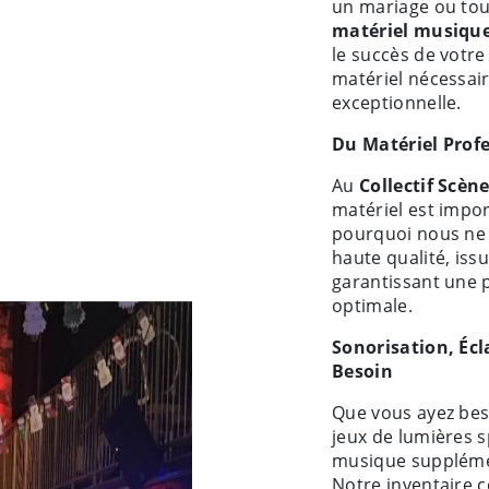
un mariage ou tou
matériel musiqu
le succès de votre
matériel nécessai
exceptionnelle.
Du Matériel Prof
Au
Collectif Scèn
matériel est impor
pourquoi nous ne 
haute qualité, iss
garantissant une 
optimale.
Sonorisation, Écl
Besoin
Que vous ayez bes
jeux de lumières 
musique supplémen
Notre inventaire 