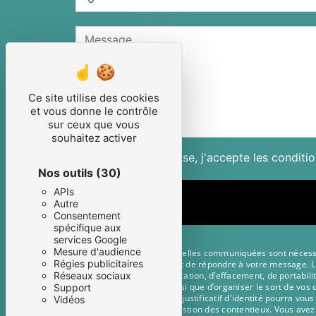
Ce site utilise des cookies
et vous donne le contrôle
sur ceux que vous
souhaitez activer
En cochant cette case, j'accepte les conditio
Nos outils
(30)
APIs
Autre
Consentement
spécifique aux
services Google
Mesure d'audience
** Les données personnelles communiquées sont nécessaire
Régies publicitaires
traitants dans le seul but de répondre à votre message.
droits d’accès, de rectification, d’effacement, de portabi
Réseaux sociaux
autorité de contrôle, ainsi que d’organiser le sort de vo
Support
manu@scene-rue.fr. Un justificatif d'identité pourra vou
Vidéos
fins probatoires et de gestion des contentieux. Vous avez