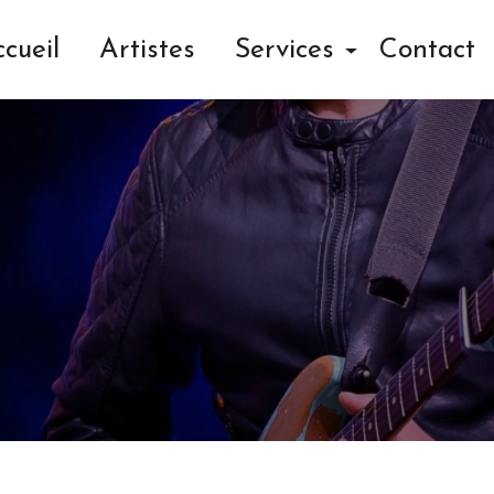
ion sonorisation Carp
cueil
Artistes
Services
Contact
COLLECTIF SCÈNE ET RUE