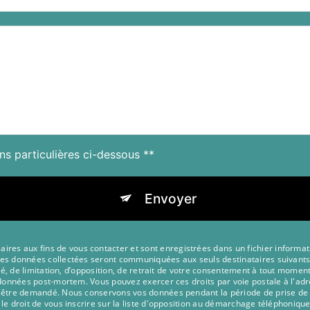
ns particulières ci-dessous **
Envoyer
s aux fins de vous contacter et sont enregistrées dans un fichier informatis
 Les données collectées seront communiquées aux seuls destinataires suivan
lité, de limitation, d’opposition, de retrait de votre consentement à tout momen
s données post-mortem. Vous pouvez exercer ces droits par voie postale à l'adr
s être demandé. Nous conservons vos données pendant la période de prise de 
 le droit de vous inscrire sur la liste d'opposition au démarchage téléphonique