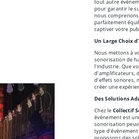
tout autre événeme
pour garantir le s
nous comprenons l
parfaitement équi
captiver votre publ
Un Large Choix d
Nous mettons à vo
sonorisation de h
l'industrie. Que v
d'amplificateurs,
d'effets sonores,
créer une expérie
Des Solutions Ad
Chez le
Collectif 
événement est uni
sonorisation peuven
type d'événement 
proposons des sol