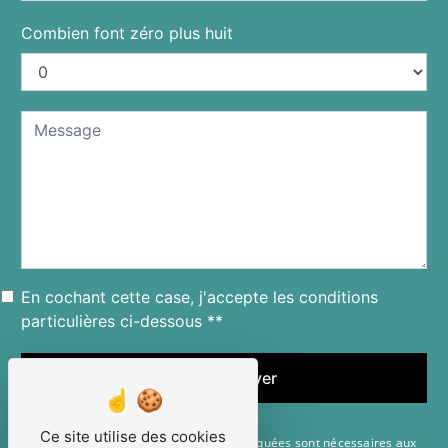
Combien font zéro plus huit
En cochant cette case, j'accepte les conditions
particulières ci-dessous **
Envoyer
Ce site utilise des cookies
** Les données personnelles communiquées sont nécessaires aux