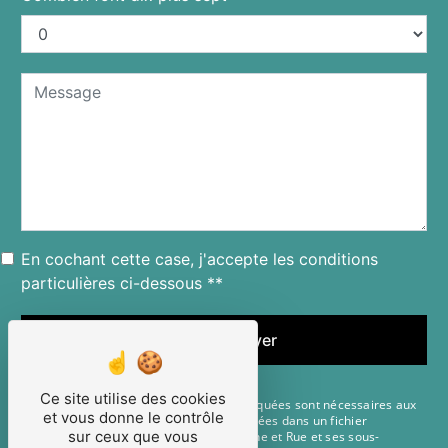
En cochant cette case, j'accepte les conditions
particulières ci-dessous **
Envoyer
Ce site utilise des cookies
** Les données personnelles communiquées sont nécessaires aux
et vous donne le contrôle
fins de vous contacter et sont enregistrées dans un fichier
sur ceux que vous
informatisé. Elles sont destinées à Scène et Rue et ses sous-